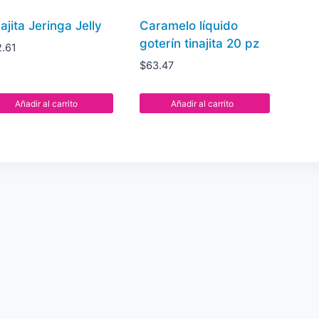
ajita Jeringa Jelly
Caramelo líquido
goterín tinajita 20 pz
2.61
$
63.47
Añadir al carrito
Añadir al carrito