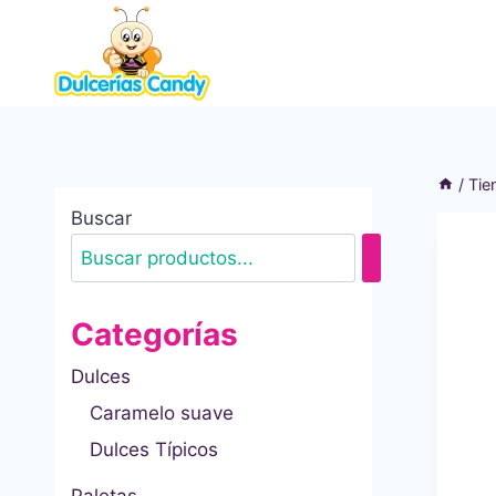
Saltar
al
contenido
/
Tie
Buscar
Categorías
Dulces
Caramelo suave
Dulces Típicos