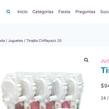
Inicio
Categorías
Fiesta
Preguntas
Sucu
nda
/
Juguetes
/
Tinajita Chiflayazo 20
JU
Ti
$
9
24 /