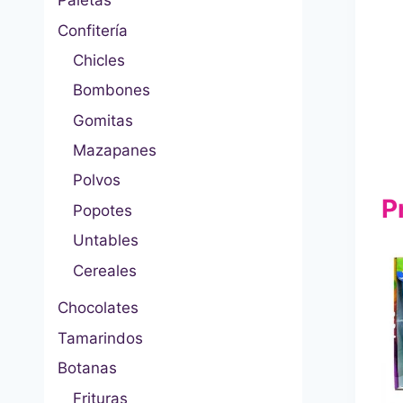
Paletas
Confitería
Chicles
Bombones
Gomitas
Mazapanes
Polvos
P
Popotes
Untables
Cereales
Chocolates
Tamarindos
Botanas
Frituras