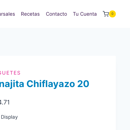
rsales
Recetas
Contacto
Tu Cuenta
0
GUETES
najita Chiflayazo 20
4.71
 Display