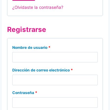
t
g
¿Olvidaste la contraseña?
o
a
r
t
Registrarse
i
o
o
r
O
Nombre de usuario
*
i
b
o
l
O
Dirección de correo electrónico
*
i
b
g
l
a
O
Contraseña
*
i
t
b
g
o