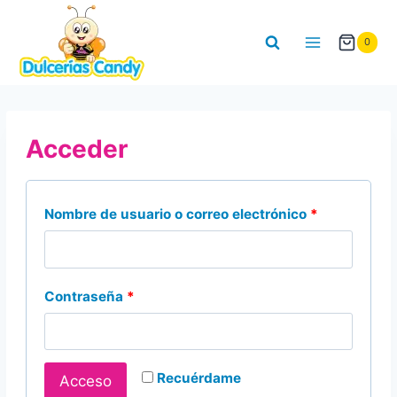
Saltar
al
0
contenido
Acceder
O
Nombre de usuario o correo electrónico
*
b
l
O
Contraseña
*
i
b
g
l
a
Recuérdame
Acceso
i