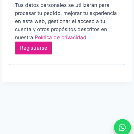
l
a
Tus datos personales se utilizarán para
r
i
procesar tu pedido, mejorar tu experiencia
t
i
en esta web, gestionar el acceso a tu
g
o
cuenta y otros propósitos descritos en
o
a
r
nuestra
Política de privacidad
.
t
Registrarse
i
o
o
r
i
o