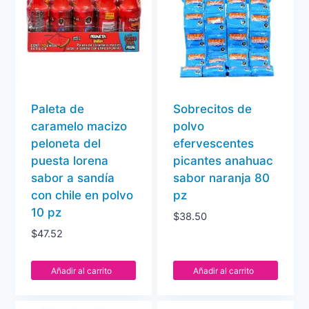
Paleta de
Sobrecitos de
caramelo macizo
polvo
peloneta del
efervescentes
puesta lorena
picantes anahuac
sabor a sandía
sabor naranja 80
con chile en polvo
pz
10 pz
$
38.50
$
47.52
Añadir al carrito
Añadir al carrito