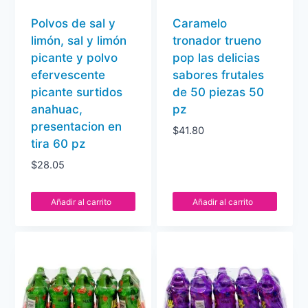
Polvos de sal y
Caramelo
limón, sal y limón
tronador trueno
picante y polvo
pop las delicias
efervescente
sabores frutales
picante surtidos
de 50 piezas 50
anahuac,
pz
presentacion en
$
41.80
tira 60 pz
$
28.05
Añadir al carrito
Añadir al carrito