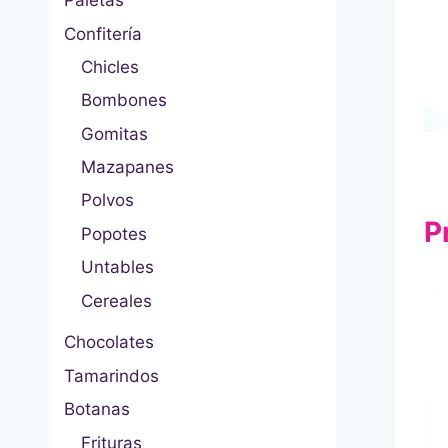
Paletas
Confitería
Chicles
Bombones
Gomitas
Mazapanes
Polvos
P
Popotes
Untables
Cereales
Chocolates
Tamarindos
Botanas
Frituras