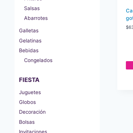
Salsas
Ca
got
Abarrotes
$
6
Galletas
Gelatinas
Bebidas
Congelados
FIESTA
Juguetes
Globos
Decoración
Bolsas
Invitaciones