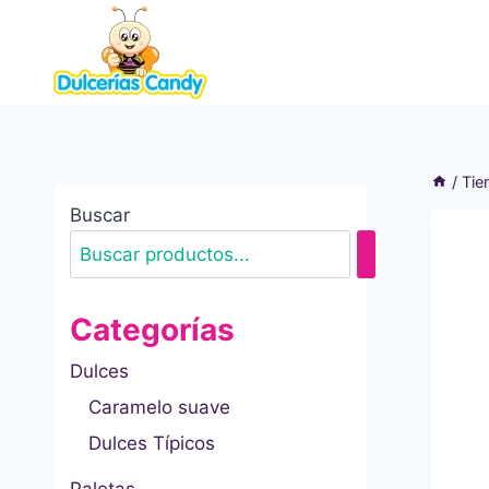
Saltar
al
contenido
/
Tie
Buscar
Categorías
Dulces
Caramelo suave
Dulces Típicos