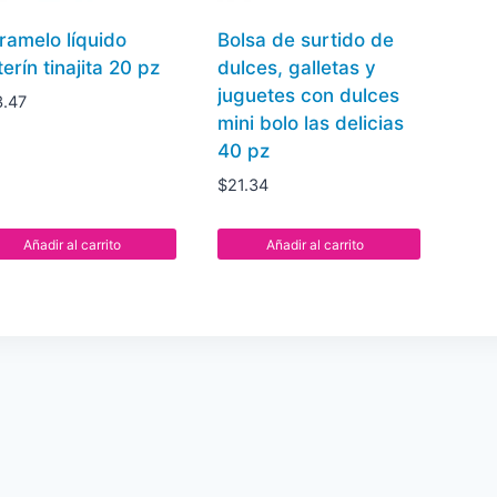
ramelo líquido
Bolsa de surtido de
erín tinajita 20 pz
dulces, galletas y
juguetes con dulces
3.47
mini bolo las delicias
40 pz
$
21.34
Añadir al carrito
Añadir al carrito