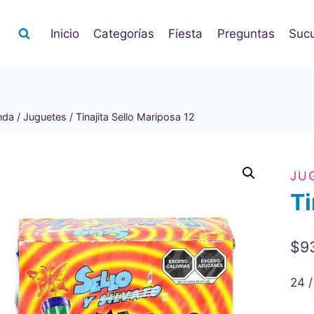
Inicio
Categorías
Fiesta
Preguntas
Sucu
nda
/
Juguetes
/
Tinajita Sello Mariposa 12
JU
Ti
$
9
24 /