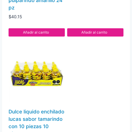
pulparindo amarillo 24
pz
$
40.15
Añadir al carrito
Añadir al carrito
Dulce liquido enchilado
lucas sabor tamarindo
con 10 piezas 10