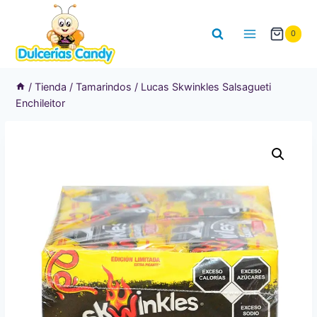
Saltar
al
0
contenido
/
Tienda
/
Tamarindos
/
Lucas Skwinkles Salsagueti
Enchileitor