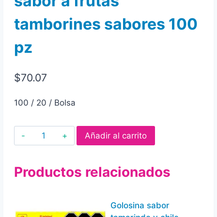
sabor a frutas
tamborines sabores 100
pz
$
70.07
100 / 20 / Bolsa
Golosina
Añadir al carrito
de
azúcar
Productos relacionados
sabor
a
frutas
Golosina sabor
tamborines