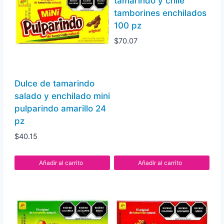
tamarindo y chile
sabores
tamborines enchilados
100
100 pz
pz
$
70.07
cantidad
Dulce de tamarindo
salado y enchilado mini
pulparindo amarillo 24
pz
$
40.15
Añadir al carrito
Añadir al carrito