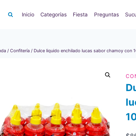
Inicio
Categorías
Fiesta
Preguntas
Sucu
nda
/
Confitería
/
Dulce liquido enchilado lucas sabor chamoy con 1
CO
Du
l
10
$
8