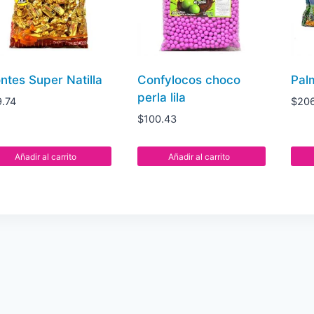
ntes Super Natilla
Confylocos choco
Pal
perla lila
9.74
$
206
$
100.43
Añadir al carrito
Añadir al carrito