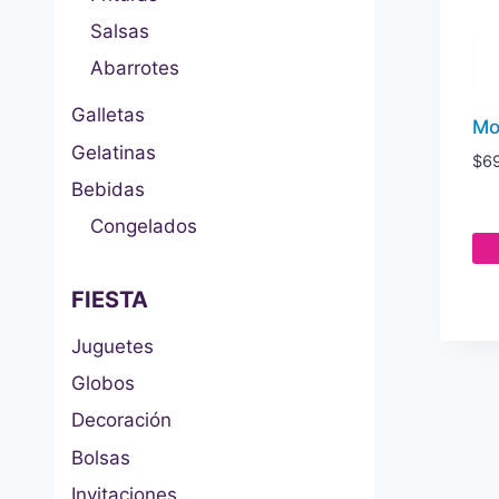
Salsas
Abarrotes
Galletas
Mo
Gelatinas
$
6
Bebidas
Congelados
FIESTA
Juguetes
Globos
Decoración
Bolsas
Invitaciones