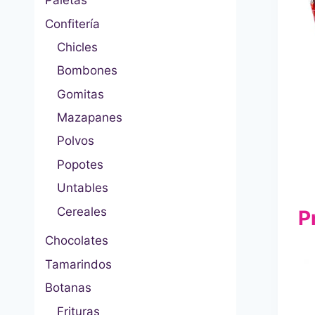
Paletas
Confitería
Chicles
Bombones
Gomitas
Mazapanes
Polvos
Popotes
Untables
Cereales
P
Chocolates
Tamarindos
Botanas
Frituras