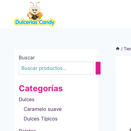
Saltar
al
contenido
/
Tie
Buscar
Categorías
Dulces
Caramelo suave
Dulces Típicos