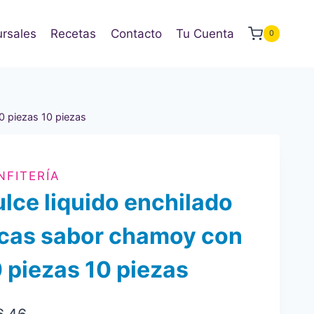
rsales
Recetas
Contacto
Tu Cuenta
0
0 piezas 10 piezas
NFITERÍA
lce liquido enchilado
ucas sabor chamoy con
 piezas 10 piezas
6.46