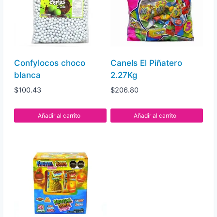
Confylocos choco
Canels El Piñatero
blanca
2.27Kg
$
100.43
$
206.80
Añadir al carrito
Añadir al carrito