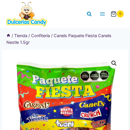
Saltar
al
0
contenido
/
Tienda
/
Confitería
/
Canels Paquete Fiesta Canels
Nestle 1.5gr