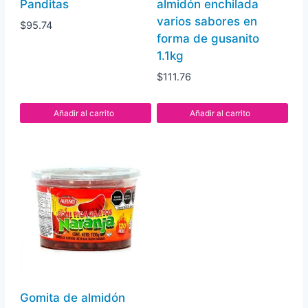
Panditas
almidón enchilada
varios sabores en
$
95.74
forma de gusanito
1.1kg
$
111.76
Añadir al carrito
Añadir al carrito
Gomita de almidón