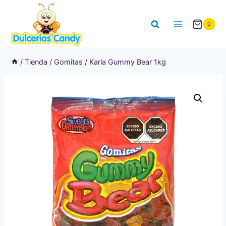
Saltar
al
0
contenido
/
Tienda
/
Gomitas
/
Karla Gummy Bear 1kg