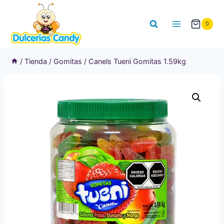
Saltar
al
0
contenido
/
Tienda
/
Gomitas
/
Canels Tueni Gomitas 1.59kg