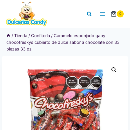
Saltar
al
0
contenido
/
Tienda
/
Confitería
/
Caramelo esponjado gaby
chocofreskys cubierto de dulce sabor a chocolate con 33
piezas 33 pz