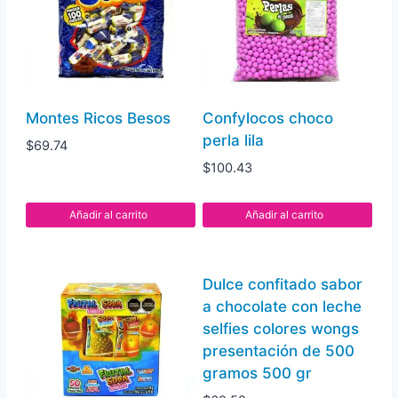
a
chocolate
con
33
piezas
Montes Ricos Besos
Confylocos choco
33
perla lila
$
69.74
pz
$
100.43
cantidad
Añadir al carrito
Añadir al carrito
Dulce confitado sabor
a chocolate con leche
selfies colores wongs
presentación de 500
gramos 500 gr