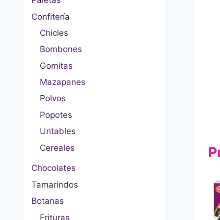
Paletas
Confitería
Chicles
Bombones
Gomitas
Mazapanes
Polvos
Popotes
Untables
Cereales
P
Chocolates
Tamarindos
Botanas
Frituras