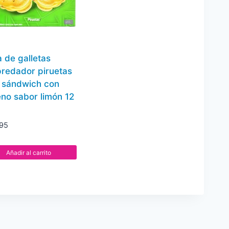
a de galletas
redador piruetas
o sándwich con
eno sabor limón 12
.95
Añadir al carrito