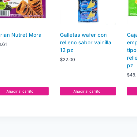
rian Nutret Mora
Galletas wafer con
Caj
relleno sabor vainilla
emp
8.61
12 pz
tip
rell
$
22.00
pz
$
48
Añadir al carrito
Añadir al carrito