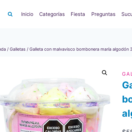
Inicio
Categorías
Fiesta
Preguntas
Sucu
nda
/
Galletas
/
Galleta con malvavisco bombonera maría algodón 
GA
Ga
b
a
$
5