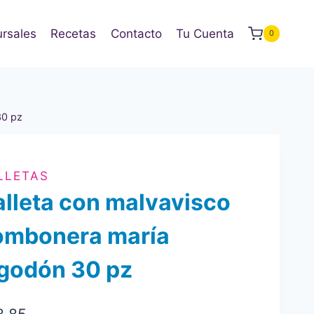
rsales
Recetas
Contacto
Tu Cuenta
0
30 pz
LLETAS
lleta con malvavisco
ombonera maría
lgodón 30 pz
8.85