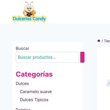
Saltar
al
contenido
/
Tie
Buscar
Categorías
Dulces
Caramelo suave
Dulces Típicos