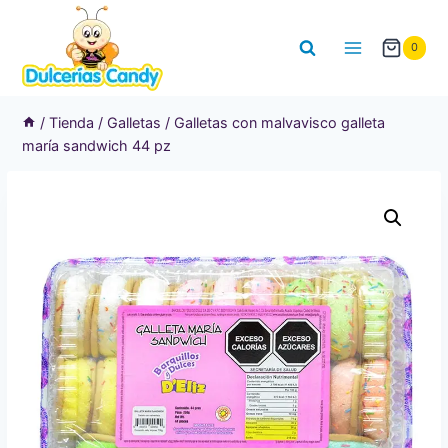
Saltar
al
0
contenido
/
Tienda
/
Galletas
/
Galletas con malvavisco galleta
maría sandwich 44 pz