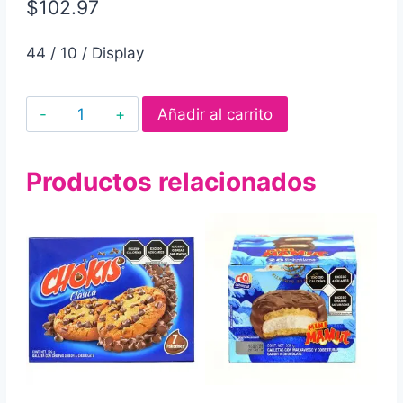
$
102.97
44 / 10 / Display
Galletas
Añadir al carrito
con
malvavisco
Productos relacionados
galleta
maría
sandwich
44
pz
cantidad