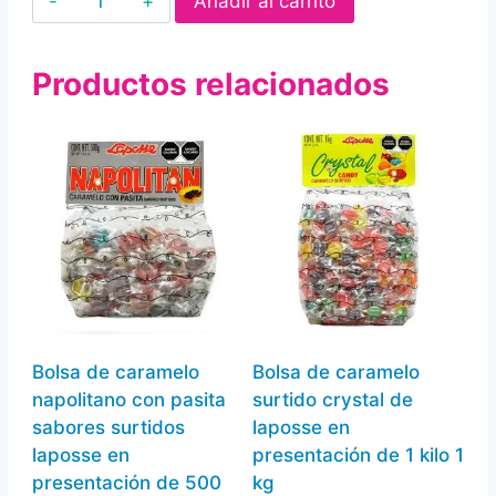
Añadir al carrito
duros
alka
Productos relacionados
arcor
sabor
menta
12
pz
cantidad
Bolsa de caramelo
Bolsa de caramelo
napolitano con pasita
surtido crystal de
sabores surtidos
laposse en
laposse en
presentación de 1 kilo 1
presentación de 500
kg