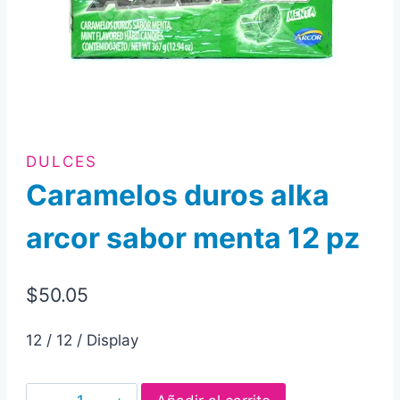
DULCES
Caramelos duros alka
arcor sabor menta 12 pz
$
50.05
12 / 12 / Display
Caramelos