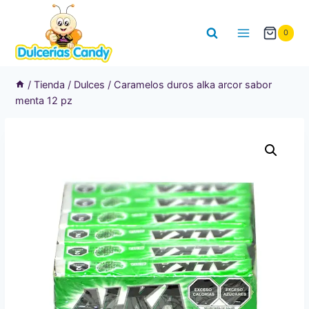
Saltar
al
0
contenido
/
Tienda
/
Dulces
/
Caramelos duros alka arcor sabor
menta 12 pz