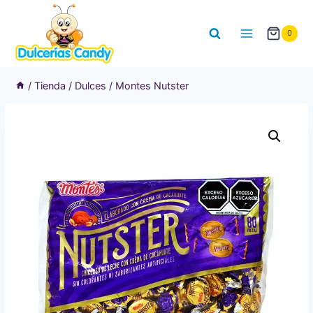
Saltar
al
0
contenido
/
Tienda
/
Dulces
/
Montes Nutster