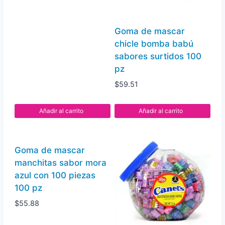
fresca
20
Goma de mascar
pz
chicle bomba babú
cantidad
sabores surtidos 100
pz
$
59.51
Añadir al carrito
Añadir al carrito
Goma de mascar
manchitas sabor mora
azul con 100 piezas
100 pz
$
55.88