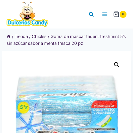
Saltar
al
0
contenido
/
Tienda
/
Chicles
/
Goma de mascar trident freshmint 5’s
sin azúcar sabor a menta fresca 20 pz