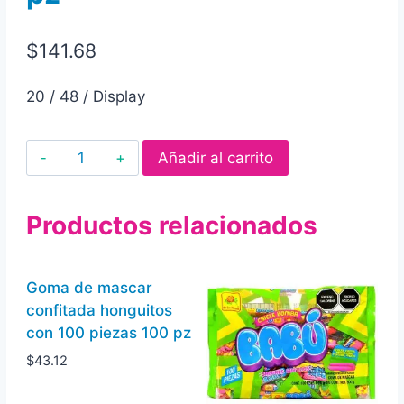
$
141.68
20 / 48 / Display
Goma
Añadir al carrito
de
mascar
Productos relacionados
trident
freshmint
5's
Goma de mascar
sin
confitada honguitos
azúcar
con 100 piezas 100 pz
sabor
$
43.12
a
menta