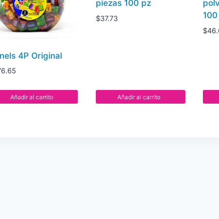
piezas 100 pz
pol
100
$
37.73
$
46
nels 4P Original
76.65
Añadir al carrito
Añadir al carrito