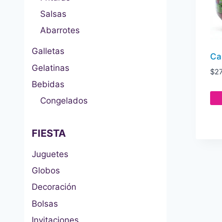
Salsas
Abarrotes
Galletas
Ca
Gelatinas
$
2
Bebidas
Congelados
FIESTA
Juguetes
Globos
Decoración
Bolsas
Invitaciones