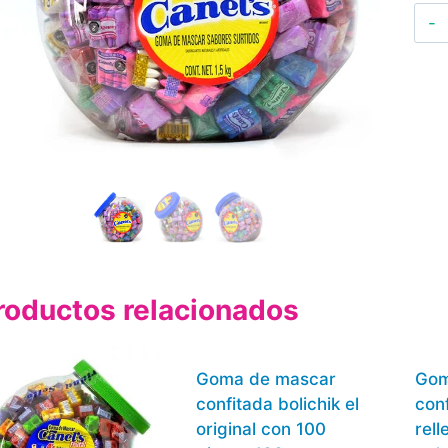
roductos relacionados
Goma de mascar
Gom
confitada bolichik el
conf
original con 100
rell