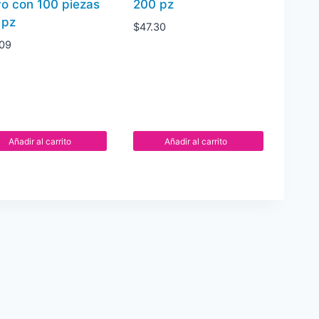
vo con 100 piezas
200 pz
 pz
$
47.30
.09
Añadir al carrito
Añadir al carrito