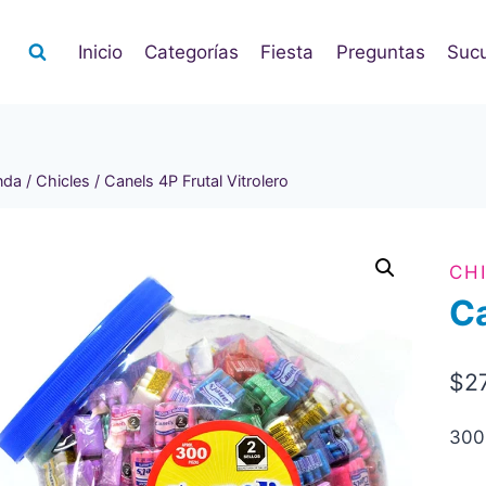
Inicio
Categorías
Fiesta
Preguntas
Sucu
nda
/
Chicles
/
Canels 4P Frutal Vitrolero
CH
Ca
$
2
300 