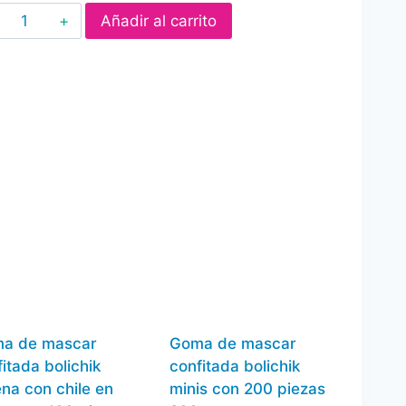
Canels
Añadir al carrito
4P
Frutal
Vitrolero
cantidad
a de mascar
Goma de mascar
itada bolichik
confitada bolichik
ena con chile en
minis con 200 piezas