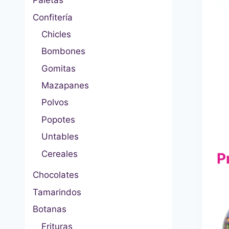
Paletas
Confitería
Chicles
Bombones
Gomitas
Mazapanes
Polvos
Popotes
Untables
Cereales
P
Chocolates
Tamarindos
Botanas
Frituras