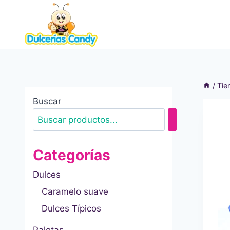
Saltar
al
contenido
/
Tie
Buscar
Categorías
Dulces
Caramelo suave
Dulces Típicos