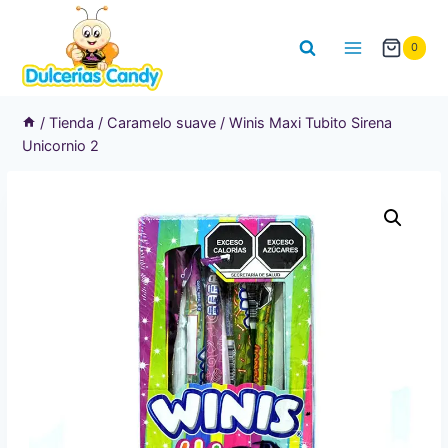
Saltar
al
0
contenido
/
Tienda
/
Caramelo suave
/
Winis Maxi Tubito Sirena
Unicornio 2