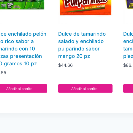
lce enchilado pelón
Dulce de tamarindo
Dulc
lo rico sabor a
salado y enchilado
enc
marindo con 10
pulparindo sabor
tam
ezas presentación
mango 20 pz
pie
0 gramos 10 pz
$
44.66
$
86
.55
Añadir al carrito
Añadir al carrito