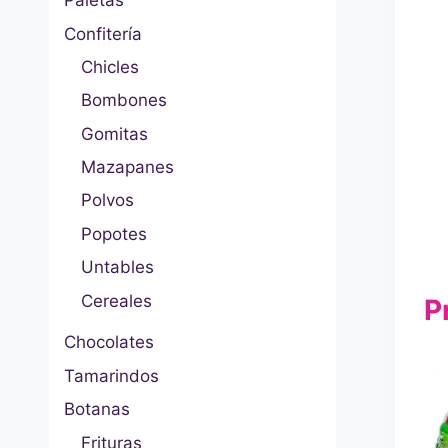
Paletas
Confitería
Chicles
Bombones
Gomitas
Mazapanes
Polvos
Popotes
Untables
Cereales
P
Chocolates
Tamarindos
Botanas
Frituras