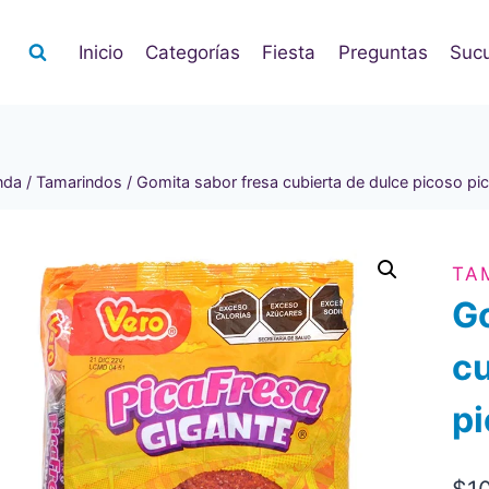
Inicio
Categorías
Fiesta
Preguntas
Sucu
nda
/
Tamarindos
/
Gomita sabor fresa cubierta de dulce picoso pi
TA
Go
cu
pi
$
1