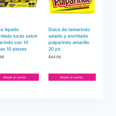
e liquido
Dulce de tamarindo
hilado lucas sabor
salado y enchilado
arindo con 10
pulparindo amarillo
zas 10 piezas
20 pz
.46
$
44.66
Añadir al carrito
Añadir al carrito