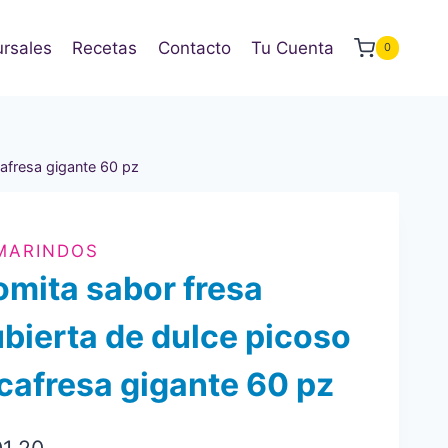
rsales
Recetas
Contacto
Tu Cuenta
0
cafresa gigante 60 pz
MARINDOS
mita sabor fresa
bierta de dulce picoso
cafresa gigante 60 pz
01.20