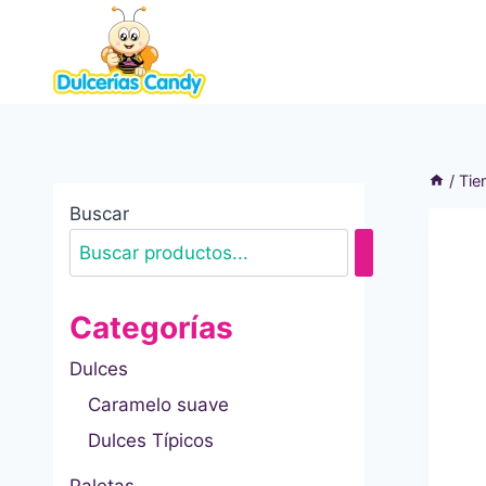
Saltar
al
contenido
/
Tie
Buscar
Categorías
Dulces
Caramelo suave
Dulces Típicos