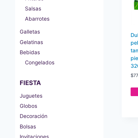
Salsas
Abarrotes
Galletas
Du
Gelatinas
pe
ta
Bebidas
pi
Congelados
32
$
77
FIESTA
Juguetes
Globos
Decoración
Bolsas
Invitaciones