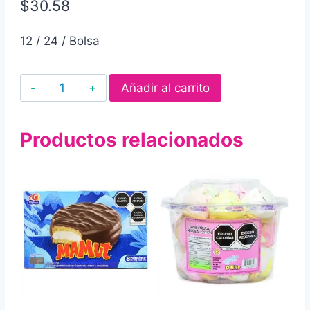
$
30.58
12 / 24 / Bolsa
Galletas
Añadir al carrito
sabor
vainilla
Productos relacionados
vai
vai
con
relleno
sabor
a
vainilla
12
pz
cantidad