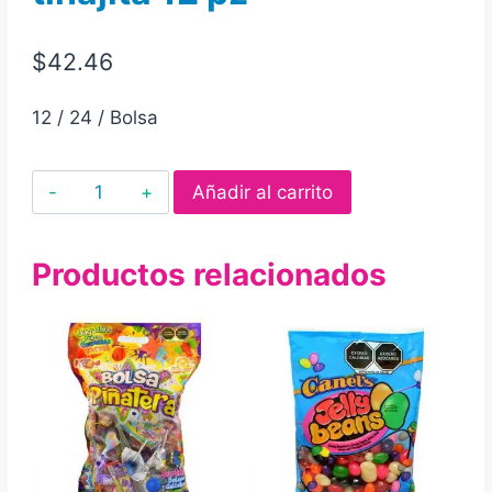
$
42.46
12 / 24 / Bolsa
Vasito
Añadir al carrito
entrenador
con
Productos relacionados
goma
de
mascar
confitada
bibi
vasos
tinajita
12