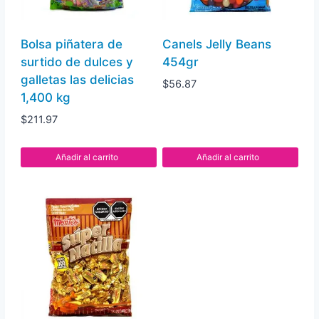
pz
cantidad
Bolsa piñatera de
Canels Jelly Beans
surtido de dulces y
454gr
galletas las delicias
$
56.87
1,400 kg
$
211.97
Añadir al carrito
Añadir al carrito