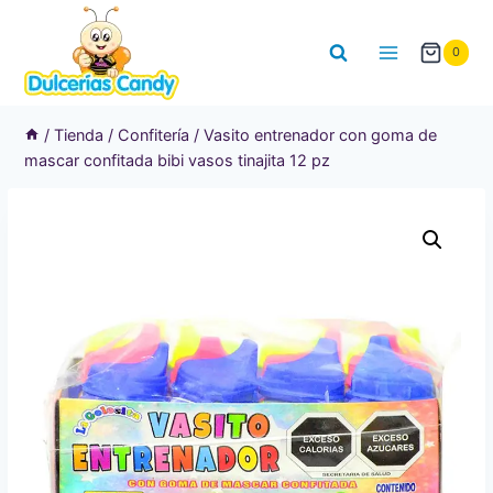
Saltar
al
0
contenido
/
Tienda
/
Confitería
/
Vasito entrenador con goma de
mascar confitada bibi vasos tinajita 12 pz