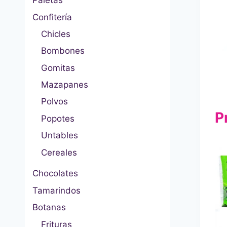
Paletas
Confitería
Chicles
Bombones
Gomitas
Mazapanes
Polvos
P
Popotes
Untables
Cereales
Chocolates
Tamarindos
Botanas
Frituras