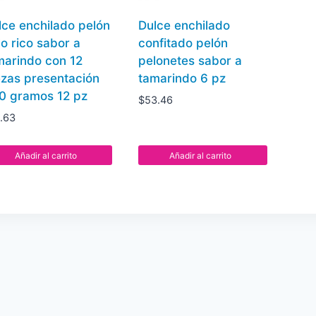
lce enchilado pelón
Dulce enchilado
lo rico sabor a
confitado pelón
marindo con 12
pelonetes sabor a
ezas presentación
tamarindo 6 pz
0 gramos 12 pz
$
53.46
1.63
Añadir al carrito
Añadir al carrito