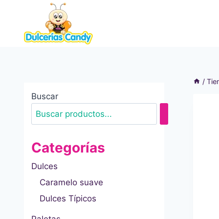
Saltar
al
contenido
/
Tie
Buscar
Categorías
Dulces
Caramelo suave
Dulces Típicos