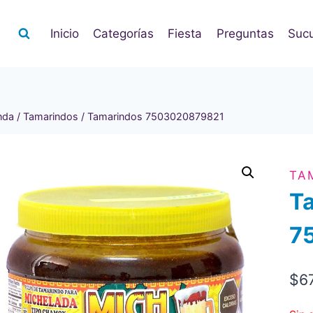
Inicio
Categorías
Fiesta
Preguntas
Sucu
nda
/
Tamarindos
/
Tamarindos 7503020879821
TA
T
7
$
6