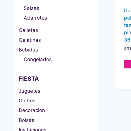
Salsas
Du
pe
Abarrotes
ta
Galletas
pi
36
Gelatinas
$
9
Bebidas
Congelados
FIESTA
Juguetes
Globos
Decoración
Bolsas
Invitaciones