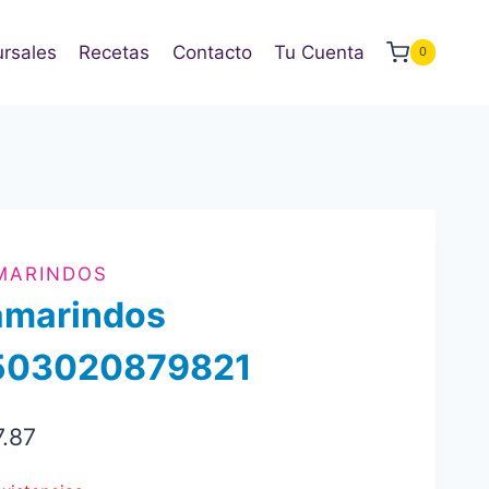
rsales
Recetas
Contacto
Tu Cuenta
0
MARINDOS
amarindos
503020879821
7.87