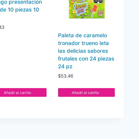
go presentación
 de 10 piezas 10
43
Paleta de caramelo
tronador trueno leta
las delicias sabores
frutales con 24 piezas
24 pz
$
53.46
Añadir al carrito
Añadir al carrito