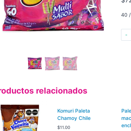
40 /
roductos relacionados
Komuri Paleta
Pal
Chamoy Chile
mac
enc
$
11.00