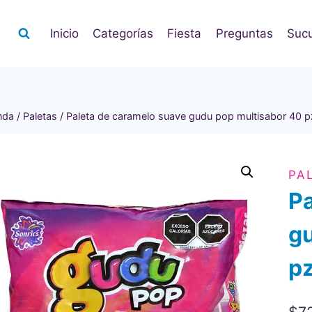
Inicio
Categorías
Fiesta
Preguntas
Sucu
nda
/
Paletas
/
Paleta de caramelo suave gudu pop multisabor 40 p
PA
Pa
gu
p
$
7