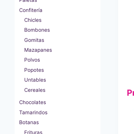
Paletas
Confitería
Chicles
Bombones
Gomitas
Mazapanes
Polvos
Popotes
Untables
Cereales
P
Chocolates
Tamarindos
Botanas
Frituras