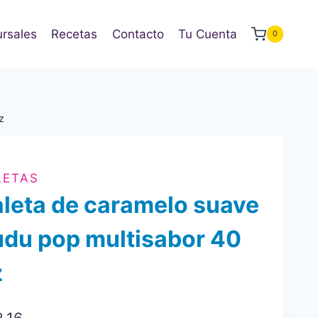
rsales
Recetas
Contacto
Tu Cuenta
0
z
LETAS
leta de caramelo suave
du pop multisabor 40
z
2.16