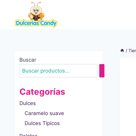
Saltar
al
contenido
/
Tie
Buscar
Categorías
Dulces
Caramelo suave
Dulces Típicos