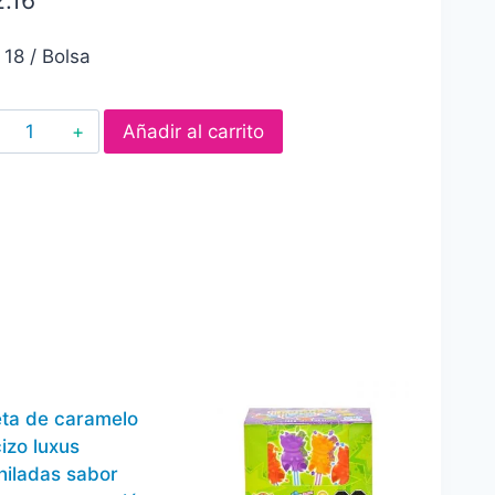
 18 / Bolsa
Paleta
Añadir al carrito
de
caramelo
suave
gudu
pop
multisabor
40
pz
cantidad
eta de caramelo
izo luxus
hiladas sabor