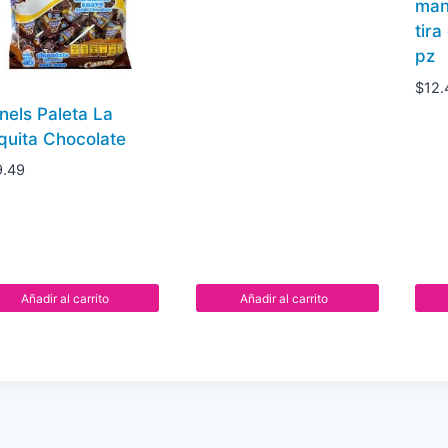
man
tira
pz
$
12.
nels Paleta La
quita Chocolate
9.49
Añadir al carrito
Añadir al carrito