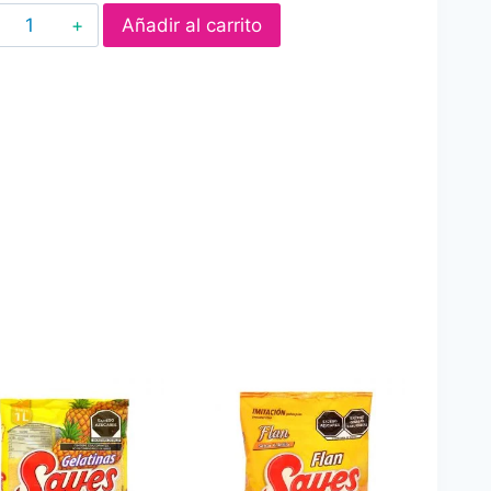
Sofy
Añadir al carrito
Velita
Leche
75
cantidad