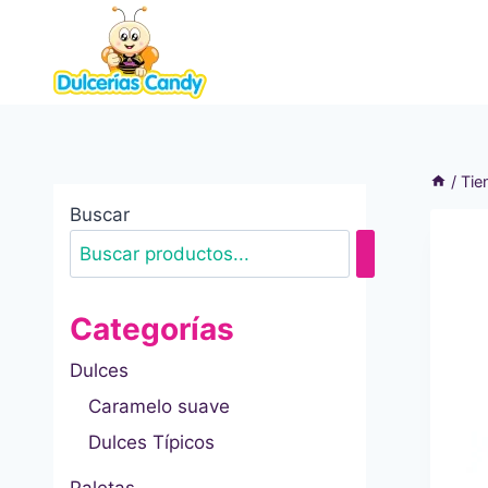
Saltar
al
contenido
/
Tie
Buscar
Categorías
Dulces
Caramelo suave
Dulces Típicos