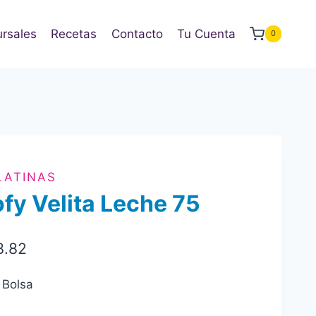
rsales
Recetas
Contacto
Tu Cuenta
0
LATINAS
fy Velita Leche 75
8.82
 Bolsa