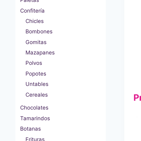
Paletas
Confitería
Chicles
Bombones
Gomitas
Mazapanes
Polvos
Popotes
Untables
Cereales
P
Chocolates
Tamarindos
Botanas
Frituras