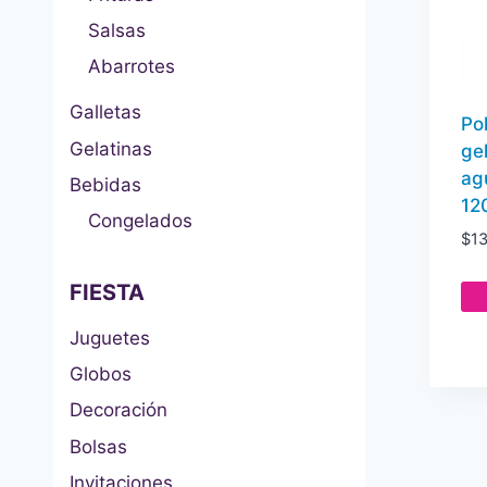
Salsas
Abarrotes
Galletas
Po
Gelatinas
ge
ag
Bebidas
12
Congelados
$
1
FIESTA
Juguetes
Globos
Decoración
Bolsas
Invitaciones