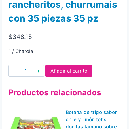
rancheritos, churrumais
con 35 piezas 35 pz
$
348.15
1 / Charola
Charola
Añadir al carrito
de
surtido
Productos relacionados
sabritas,
doritos,
ruffles,
Botana de trigo sabor
cheetos,
chile y limón totis
tostitos,
donitas tamaño sobre