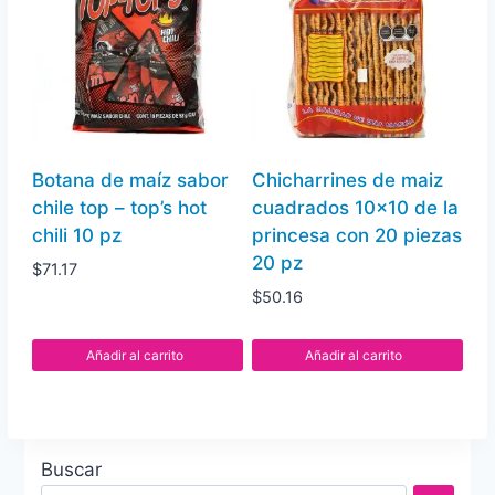
Botana de maíz sabor
Chicharrines de maiz
chile top – top’s hot
cuadrados 10×10 de la
chili 10 pz
princesa con 20 piezas
20 pz
$
71.17
$
50.16
Añadir al carrito
Añadir al carrito
Buscar