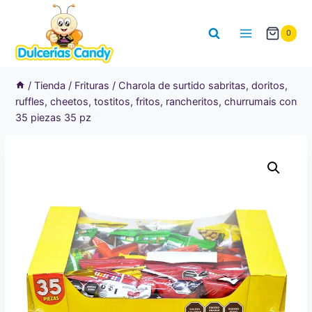
Saltar
al
0
contenido
/
Tienda
/
Frituras
/
Charola de surtido sabritas, doritos,
ruffles, cheetos, tostitos, fritos, rancheritos, churrumais con
35 piezas 35 pz