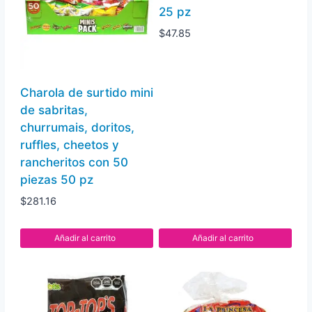
fritos,
25 pz
rancheritos,
$
47.85
churrumais
con
35
Charola de surtido mini
piezas
de sabritas,
35
churrumais, doritos,
pz
ruffles, cheetos y
cantidad
rancheritos con 50
piezas 50 pz
$
281.16
Añadir al carrito
Añadir al carrito