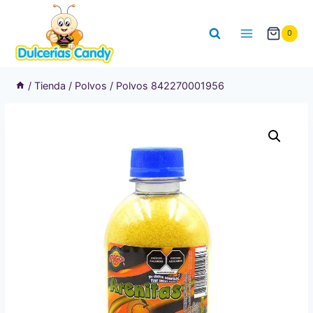
Saltar
al
0
contenido
/
Tienda
/
Polvos
/
Polvos 842270001956