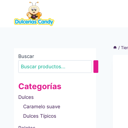
Saltar
al
contenido
/
Tie
Buscar
Categorías
Dulces
Caramelo suave
Dulces Típicos