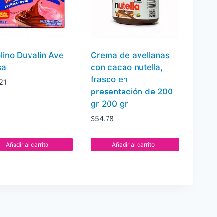
olino Duvalin Ave
Crema de avellanas
sa
con cacao nutella,
frasco en
21
presentación de 200
gr 200 gr
$
54.78
Añadir al carrito
Añadir al carrito