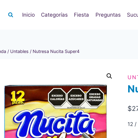
Inicio
Categorías
Fiesta
Preguntas
Sucu
nda
/
Untables
/
Nutresa Nucita Super4
UN
Nu
$
2
12 /