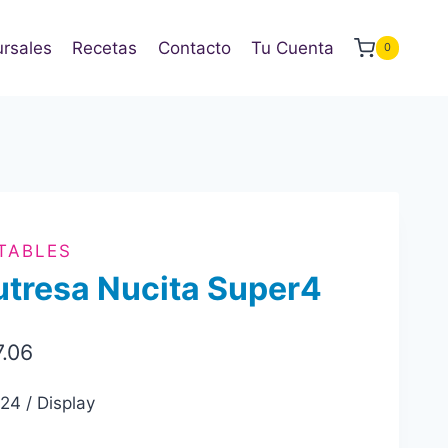
rsales
Recetas
Contacto
Tu Cuenta
0
TABLES
tresa Nucita Super4
7.06
 24 / Display