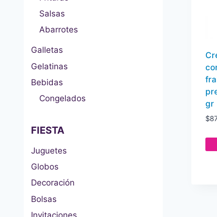
Salsas
Abarrotes
Galletas
Cr
Gelatinas
co
fr
Bebidas
pr
Congelados
gr
$
8
FIESTA
Juguetes
Globos
Decoración
Bolsas
Invitaciones