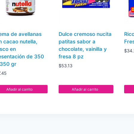
ema de avellanas
Dulce cremoso nucita
Ric
n cacao nutella,
patitas sabor a
Fre
asco en
chocolate, vainilla y
$
34.
esentación de 350
fresa 8 pz
 350 gr
$
53.13
7.45
Añadir al carrito
Añadir al carrito