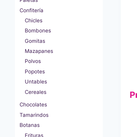
Paletas
Confitería
Chicles
Bombones
Gomitas
Mazapanes
Polvos
Popotes
Untables
Cereales
P
Chocolates
Tamarindos
Botanas
Frituras