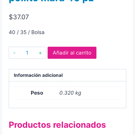
$
37.07
40 / 35 / Bolsa
Paletas
Añadir al carrito
de
caramelo
macizo
Información adicional
acidulado
y
Peso
0.320 kg
enchilado
sabor
durazno
Productos relacionados
pollito
mara