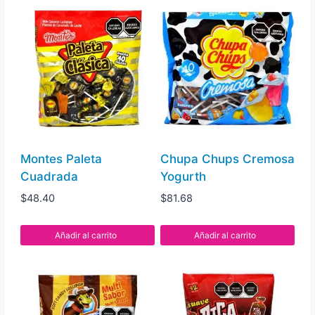
40
pz
cantidad
Montes Paleta
Chupa Chups Cremosa
Cuadrada
Yogurth
$
48.40
$
81.68
Añadir al carrito
Añadir al carrito