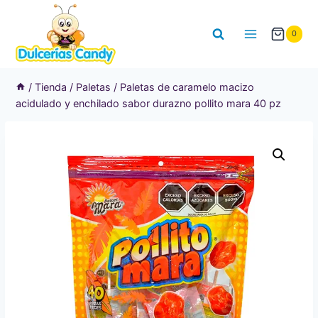
Saltar
al
0
contenido
/
Tienda
/
Paletas
/
Paletas de caramelo macizo
acidulado y enchilado sabor durazno pollito mara 40 pz