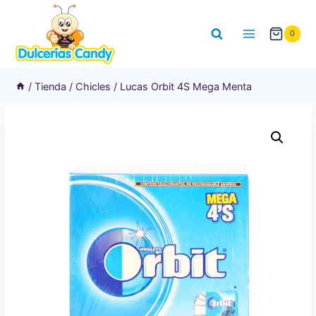
Saltar
al
0
contenido
/
Tienda
/
Chicles
/
Lucas Orbit 4S Mega Menta