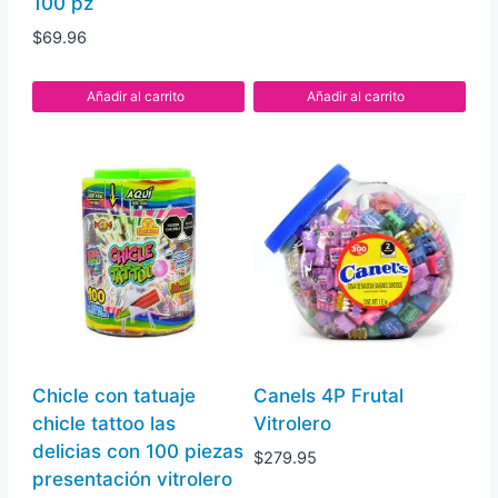
100 pz
$
69.96
Añadir al carrito
Añadir al carrito
Chicle con tatuaje
Canels 4P Frutal
chicle tattoo las
Vitrolero
delicias con 100 piezas
$
279.95
presentación vitrolero