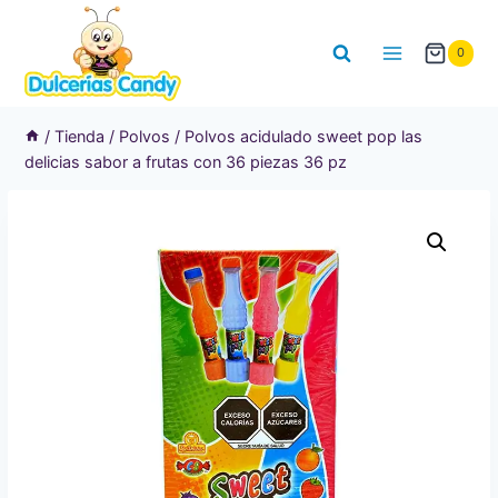
Saltar
al
0
contenido
/
Tienda
/
Polvos
/
Polvos acidulado sweet pop las
delicias sabor a frutas con 36 piezas 36 pz