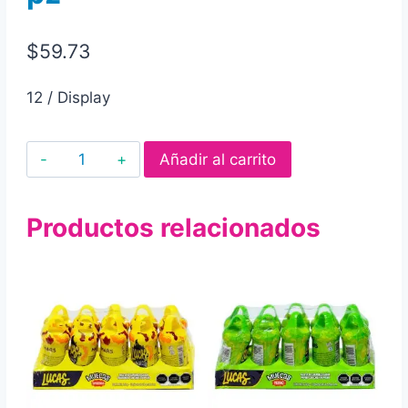
$
59.73
12 / Display
Polvos
Añadir al carrito
acidulado
sweet
Productos relacionados
pop
las
delicias
sabor
a
frutas
con
36