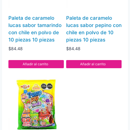
piezas
36
Paleta de caramelo
Paleta de caramelo
pz
lucas sabor tamarindo
lucas sabor pepino con
cantidad
con chile en polvo de
chile en polvo de 10
10 piezas 10 piezas
piezas 10 piezas
$
84.48
$
84.48
Añadir al carrito
Añadir al carrito