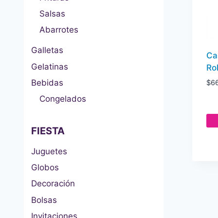
Salsas
Abarrotes
Galletas
Ca
Gelatinas
Ro
Bebidas
$
6
Congelados
FIESTA
Juguetes
Globos
Decoración
Bolsas
Invitaciones