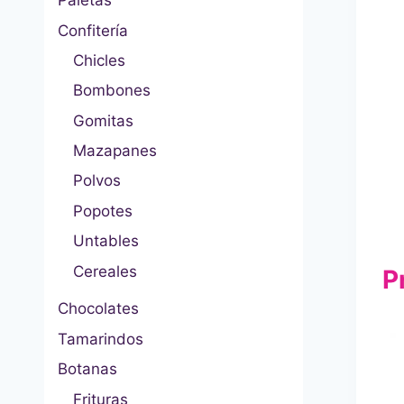
Paletas
Confitería
Chicles
Bombones
Gomitas
Mazapanes
Polvos
Popotes
Untables
Cereales
P
Chocolates
Tamarindos
Botanas
Frituras