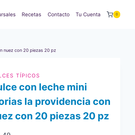
rsales
Recetas
Contacto
Tu Cuenta
0
con nuez con 20 piezas 20 pz
LCES TÍPICOS
lce con leche mini
orias la providencia con
ez con 20 piezas 20 pz
1.49