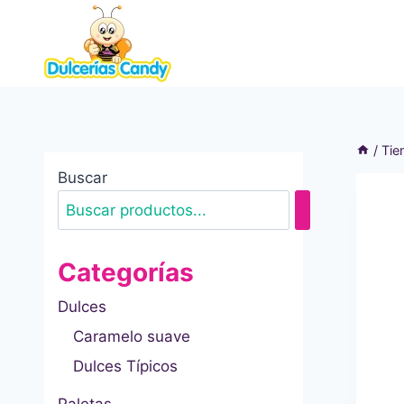
Saltar
al
contenido
/
Tie
Buscar
Categorías
Dulces
Caramelo suave
Dulces Típicos