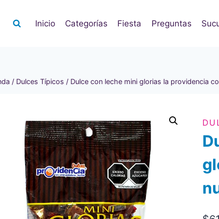
Inicio
Categorías
Fiesta
Preguntas
Sucu
nda
/
Dulces Típicos
/
Dulce con leche mini glorias la providencia 
DU
Du
gl
nu
$
6