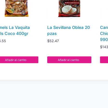
nels La Vaquita
La Sevillana Oblea 20
Can
lls Coco 400gr
pzas
Chi
990
6.55
$
52.47
$
143
Añadir al carrito
Añadir al carrito