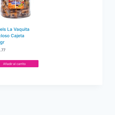
pz
cantidad
els La Vaquita
closo Cajeta
gr
.77
Añadir al carrito