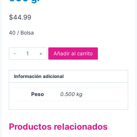
$
44.99
40 / Bolsa
Caramelo
Añadir al carrito
macizo
la
poblana
Información adicional
sabor
menta,
Peso
0.500 kg
presentación
de
500
Productos relacionados
gr
500