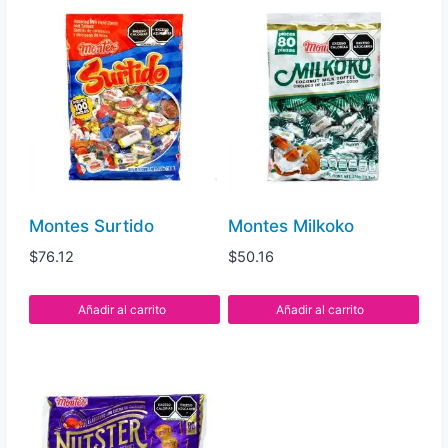
gr
cantidad
Montes Surtido
Montes Milkoko
$
76.12
$
50.16
Añadir al carrito
Añadir al carrito