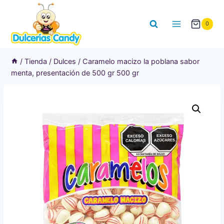
Saltar
al
0
contenido
/
Tienda
/
Dulces
/
Caramelo macizo la poblana sabor
menta, presentación de 500 gr 500 gr