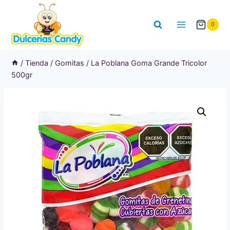
Saltar
al
0
contenido
/
Tienda
/
Gomitas
/
La Poblana Goma Grande Tricolor
500gr