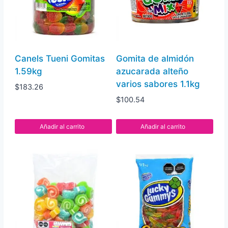
Canels Tueni Gomitas
Gomita de almidón
1.59kg
azucarada alteño
varios sabores 1.1kg
$
183.26
$
100.54
Añadir al carrito
Añadir al carrito