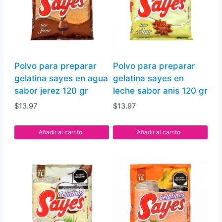
fresa,
uva
y
naranja,
tamaño
Polvo para preparar
Polvo para preparar
grande
gelatina sayes en agua
gelatina sayes en
20
sabor jerez 120 gr
leche sabor anis 120 gr
pz
$
13.97
$
13.97
cantidad
Añadir al carrito
Añadir al carrito