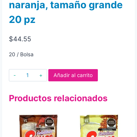
naranja, tamaño grande
20 pz
$
44.55
20 / Bolsa
Gelatinas
Añadir al carrito
en
triángulo
Productos relacionados
la
estrella
sabor
piña,
limón,