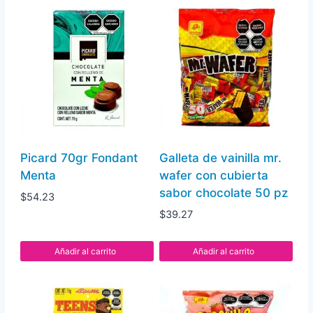
leche
10
pz
cantidad
Picard 70gr Fondant
Galleta de vainilla mr.
Menta
wafer con cubierta
sabor chocolate 50 pz
$
54.23
$
39.27
Añadir al carrito
Añadir al carrito