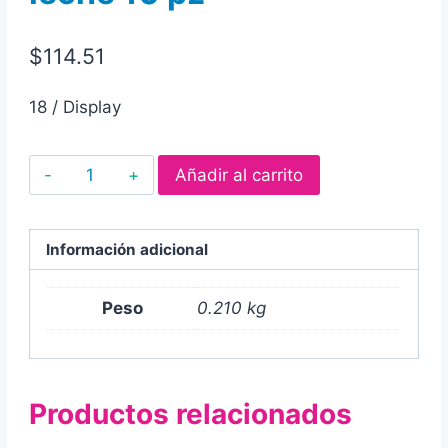
$
114.51
18 / Display
Chocolate
Añadir al carrito
kinder
chocolate
maxi
Información adicional
con
leche
Peso
0.210 kg
y
relleno
a
Productos relacionados
base
de