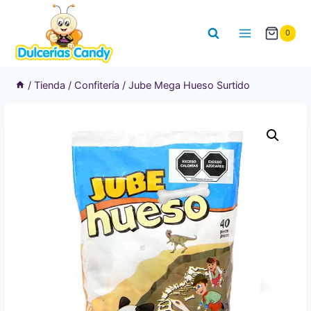
Saltar
al
0
contenido
/
Tienda
/
Confitería
/
Jube Mega Hueso Surtido