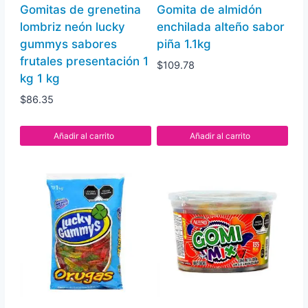
Gomitas de grenetina
Gomita de almidón
lombriz neón lucky
enchilada alteño sabor
gummys sabores
piña 1.1kg
frutales presentación 1
$
109.78
kg 1 kg
$
86.35
Añadir al carrito
Añadir al carrito