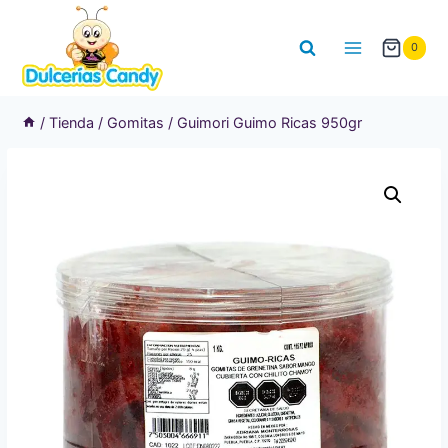
Saltar
al
0
contenido
/
Tienda
/
Gomitas
/
Guimori Guimo Ricas 950gr