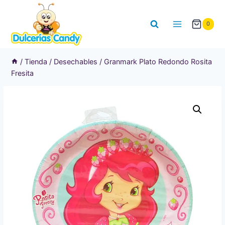
Saltar
al
0
contenido
/
Tienda
/
Desechables
/
Granmark Plato Redondo Rosita
Fresita