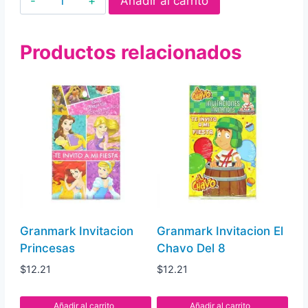
Añadir al carrito
Invitacion
Princesa
Productos relacionados
Sofia
cantidad
Granmark Invitacion
Granmark Invitacion El
Princesas
Chavo Del 8
$
12.21
$
12.21
Añadir al carrito
Añadir al carrito