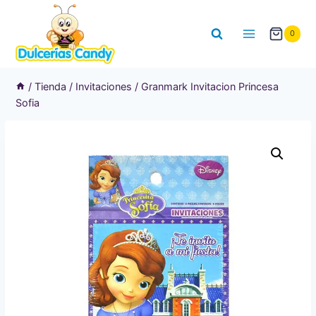
Saltar
al
0
contenido
/
Tienda
/
Invitaciones
/
Granmark Invitacion Princesa
Sofia