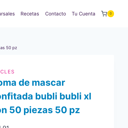
rsales
Recetas
Contacto
Tu Cuenta
0
zas 50 pz
ICLES
oma de mascar
nfitada bubli bubli xl
n 50 piezas 50 pz
1.91