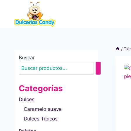
Saltar
al
contenido
/
Tie
Buscar
Categorías
Dulces
Caramelo suave
Dulces Típicos