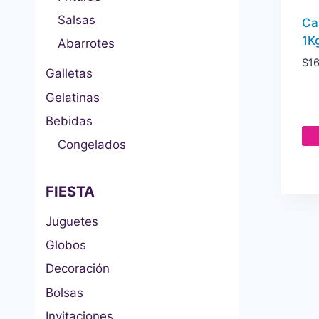
Salsas
Ca
1K
Abarrotes
$
1
Galletas
Gelatinas
Bebidas
Congelados
FIESTA
Juguetes
Globos
Decoración
Bolsas
Invitaciones