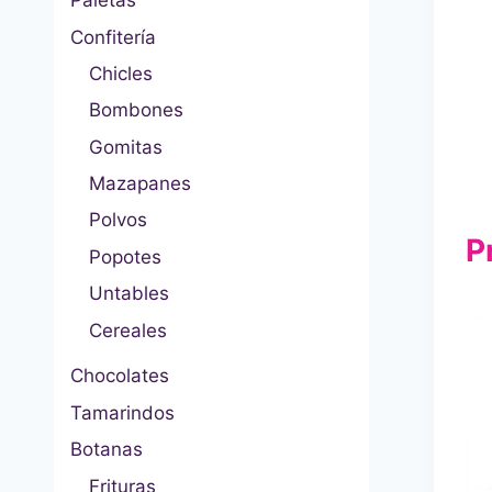
Paletas
Confitería
Chicles
Bombones
Gomitas
Mazapanes
Polvos
P
Popotes
Untables
Cereales
Chocolates
Tamarindos
Botanas
Frituras