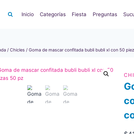
Inicio
Categorías
Fiesta
Preguntas
Sucu
nda
/
Chicles
/
Goma de mascar confitada bubli bubli xl con 50 pie
CH
G
co
co
$
4