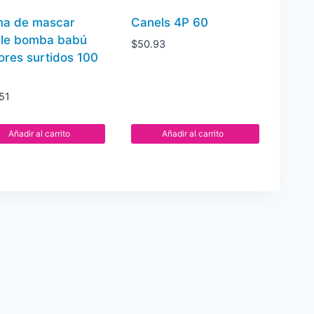
a de mascar
Canels 4P 60
cle bomba babú
$
50.93
ores surtidos 100
51
Añadir al carrito
Añadir al carrito