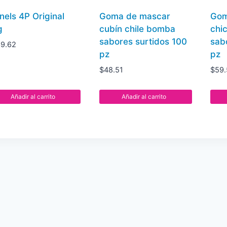
nels 4P Original
Goma de mascar
Gom
g
cubín chile bomba
chi
sabores surtidos 100
sab
69.62
pz
pz
$
48.51
$
59.
Añadir al carrito
Añadir al carrito