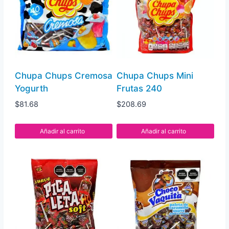
cantidad
Chupa Chups Cremosa
Chupa Chups Mini
Yogurth
Frutas 240
$
81.68
$
208.69
Añadir al carrito
Añadir al carrito