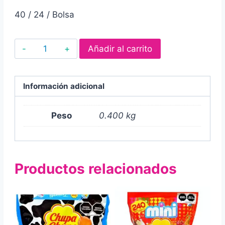
40 / 24 / Bolsa
Paletas
Añadir al carrito
de
caramelo
macizo
Información adicional
mini
reloj
Peso
0.400 kg
sabor
fresa,
piña,
Productos relacionados
naranja
y
limón
40
pz