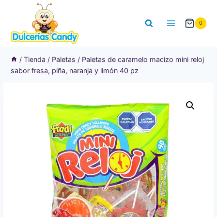
Saltar
al
0
contenido
/
Tienda
/
Paletas
/
Paletas de caramelo macizo mini reloj
sabor fresa, piña, naranja y limón 40 pz