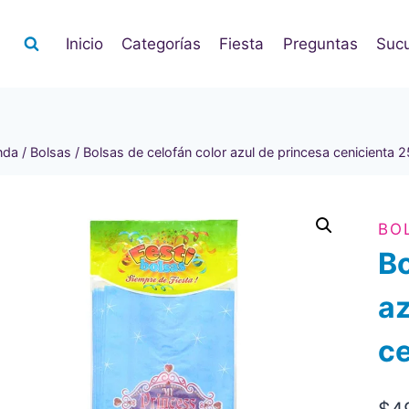
Inicio
Categorías
Fiesta
Preguntas
Sucu
nda
/
Bolsas
/
Bolsas de celofán color azul de princesa cenicienta 2
BO
Bo
az
ce
$
4