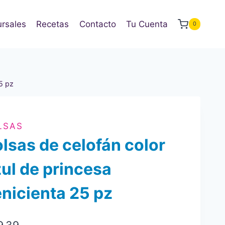
rsales
Recetas
Contacto
Tu Cuenta
0
5 pz
LSAS
lsas de celofán color
ul de princesa
nicienta 25 pz
9.39