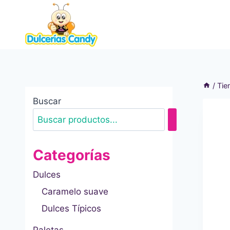
Saltar
al
contenido
/
Tie
Buscar
Categorías
Dulces
Caramelo suave
Dulces Típicos