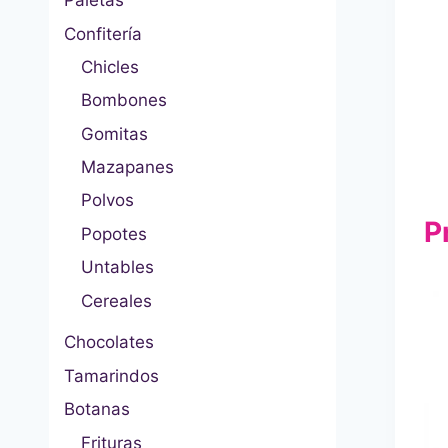
Paletas
Confitería
Chicles
Bombones
Gomitas
Mazapanes
Polvos
P
Popotes
Untables
Cereales
Chocolates
Tamarindos
Botanas
Frituras