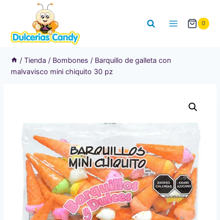
Saltar
al
0
contenido
/
Tienda
/
Bombones
/
Barquillo de galleta con
malvavisco mini chiquito 30 pz