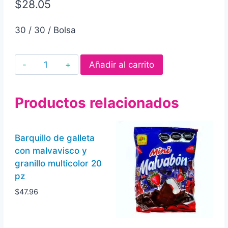
$
28.05
30 / 30 / Bolsa
Barquillo
Añadir al carrito
de
galleta
Productos relacionados
con
malvavisco
mini
Barquillo de galleta
chiquito
con malvavisco y
30
granillo multicolor 20
pz
pz
cantidad
$
47.96