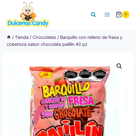
Saltar
al
0
contenido
/
Tienda
/
Chocolates
/
Barquillo con relleno de fresa y
cobertura sabor chocolate palillín 40 pz