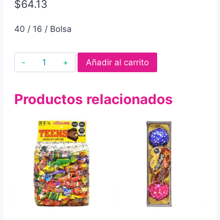
$
64.13
40 / 16 / Bolsa
Barquillo
Añadir al carrito
con
relleno
Productos relacionados
de
fresa
y
cobertura
sabor
chocolate
palillín
40
pz
cantidad