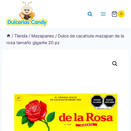
Saltar
al
0
contenido
/
Tienda
/
Mazapanes
/
Dulce de cacahute mazapan de la
rosa tamaño gigante 20 pz