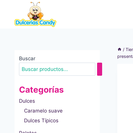
Saltar
al
contenido
/
Tie
present
Buscar
Categorías
Dulces
Caramelo suave
Dulces Típicos