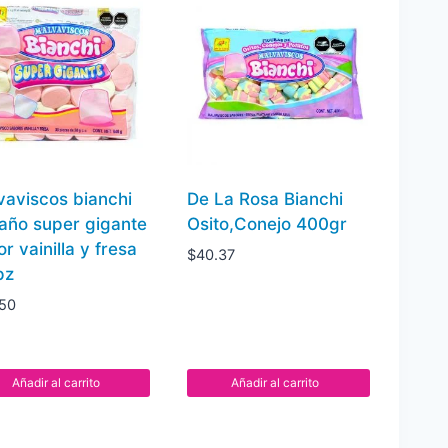
naranja,
limón
y
platano,
con
empaquetado
individual,
vaviscos bianchi
De La Rosa Bianchi
presentación
año super gigante
Osito,Conejo 400gr
de
r vainilla y fresa
$
40.37
50
pz
piezas
.50
50
pz
cantidad
Añadir al carrito
Añadir al carrito