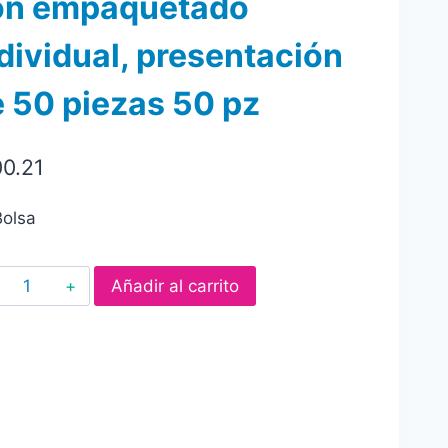
on empaquetado
dividual, presentación
 50 piezas 50 pz
00.21
Bolsa
Malvaviscos
Añadir al carrito
bianchi
mini
mini
sabor
fresa,
vainilla,