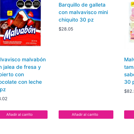
Barquillo de galleta
con malvavisco mini
chiquito 30 pz
$
28.05
lvavisco malvabón
Mal
n jalea de fresa y
tam
bierto con
sabo
ocolate con leche
30 
 pz
$
82
3.02
Añadir al carrito
Añadir al carrito