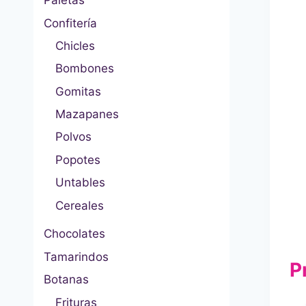
Paletas
Confitería
Chicles
Bombones
Gomitas
Mazapanes
Polvos
Popotes
Untables
Cereales
Chocolates
Tamarindos
P
Botanas
Frituras