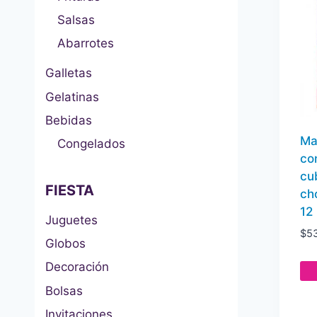
Salsas
Abarrotes
Galletas
Gelatinas
Bebidas
Ma
Congelados
co
cu
FIESTA
ch
12
Juguetes
$
5
Globos
Decoración
Bolsas
Invitaciones