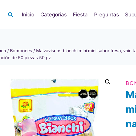
Inicio
Categorías
Fiesta
Preguntas
Sucu
nda
/
Bombones
/
Malvaviscos bianchi mini mini sabor fresa, vainill
ación de 50 piezas 50 pz
BO
Ma
mi
na