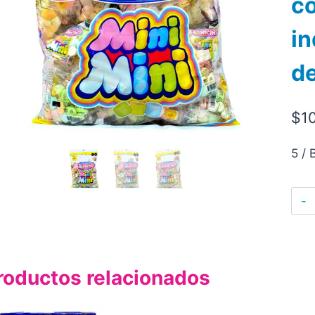
c
in
de
$
1
5 / 
roductos relacionados