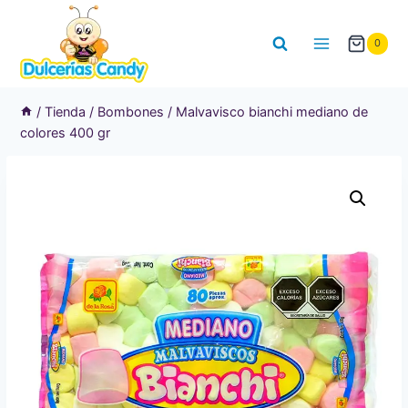
Saltar
al
0
contenido
/
Tienda
/
Bombones
/
Malvavisco bianchi mediano de
colores 400 gr