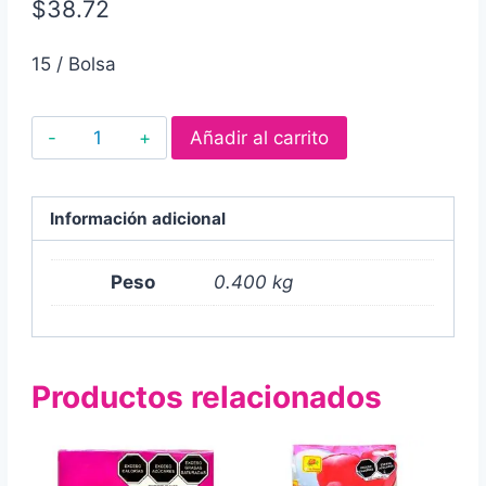
$
38.72
15 / Bolsa
Malvavisco
Añadir al carrito
bianchi
mediano
de
Información adicional
colores
400
Peso
0.400 kg
gr
cantidad
Productos relacionados