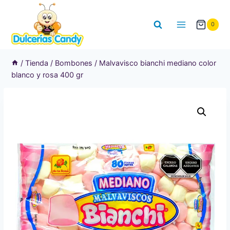
Saltar
al
0
contenido
/
Tienda
/
Bombones
/
Malvavisco bianchi mediano color
blanco y rosa 400 gr