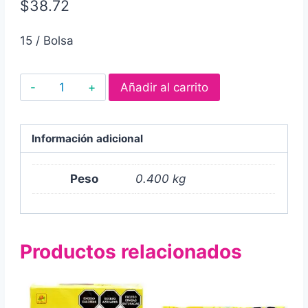
$
38.72
15 / Bolsa
Malvavisco
Añadir al carrito
bianchi
mediano
color
Información adicional
blanco
y
Peso
0.400 kg
rosa
400
gr
Productos relacionados
cantidad