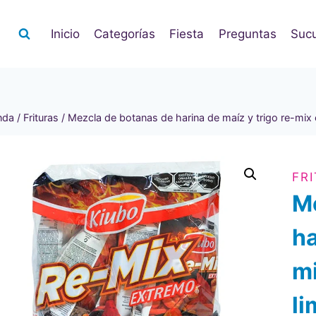
Inicio
Categorías
Fiesta
Preguntas
Sucu
nda
/
Frituras
/
Mezcla de botanas de harina de maíz y trigo re-mix
FR
Me
ha
mi
li