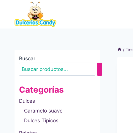
Saltar
al
contenido
/
Tie
Buscar
Categorías
Dulces
Caramelo suave
Dulces Típicos