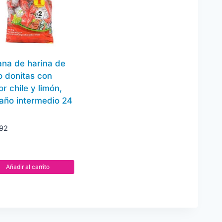
re-
mix
extremo
sabor
chile,
ana de harina de
limón
o donitas con
y
r chile y limón,
queso
año intermedio 24
cheddar
10
.92
pz
cantidad
Añadir al carrito