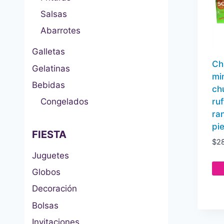
Salsas
Abarrotes
Galletas
Ch
Gelatinas
mi
Bebidas
ch
ru
Congelados
ra
pi
FIESTA
$
28
Juguetes
Globos
Decoración
Bolsas
Invitaciones