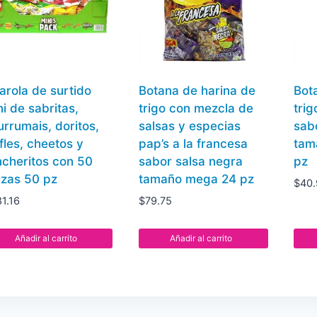
arola de surtido
Botana de harina de
Bot
ni de sabritas,
trigo con mezcla de
trig
urrumais, doritos,
salsas y especias
sabo
ffles, cheetos y
pap’s a la francesa
tam
ncheritos con 50
sabor salsa negra
pz
ezas 50 pz
tamaño mega 24 pz
$
40
1.16
$
79.75
Añadir al carrito
Añadir al carrito