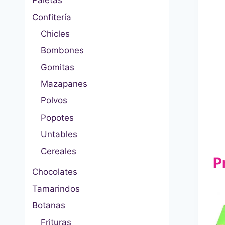
Paletas
Confitería
Chicles
Bombones
Gomitas
Mazapanes
Polvos
Popotes
Untables
Cereales
P
Chocolates
Tamarindos
Botanas
Frituras