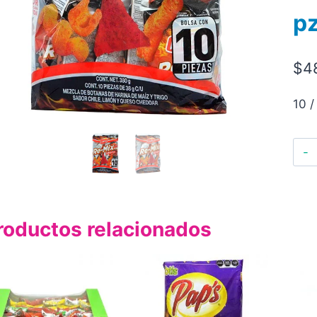
p
$
4
10 /
roductos relacionados