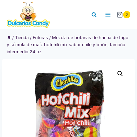
Saltar
al
0
contenido
/
Tienda
/
Frituras
/
Mezcla de botanas de harina de trigo
y sémola de maíz hotchili mix sabor chile y limón, tamaño
intermedio 24 pz