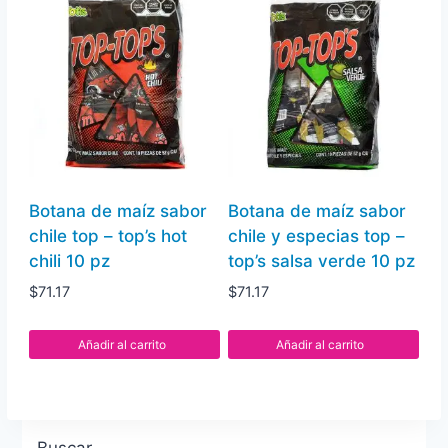
Botana de maíz sabor
Botana de maíz sabor
chile top – top’s hot
chile y especias top –
chili 10 pz
top’s salsa verde 10 pz
$
71.17
$
71.17
Añadir al carrito
Añadir al carrito
Buscar