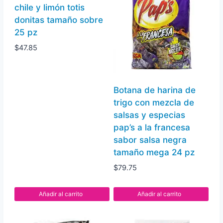
trigo
chile y limón totis
y
donitas tamaño sobre
sémola
25 pz
de
$
47.85
maíz
hotchili
mix
Botana de harina de
sabor
trigo con mezcla de
chile
salsas y especias
y
pap’s a la francesa
limón,
sabor salsa negra
tamaño
tamaño mega 24 pz
intermedio
$
79.75
24
pz
Añadir al carrito
Añadir al carrito
cantidad