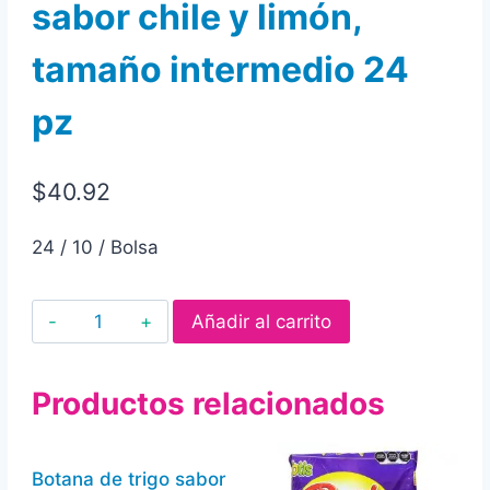
sabor chile y limón,
tamaño intermedio 24
pz
$
40.92
24 / 10 / Bolsa
Mezcla
Añadir al carrito
de
botanas
Productos relacionados
de
harina
de
Botana de trigo sabor